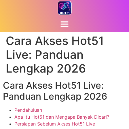
Cara Akses Hot51
Live: Panduan
Lengkap 2026
Cara Akses Hot51 Live:
Panduan Lengkap 2026
Pendahuluan
Apa Itu Hot51 dan Mengapa Banyak Dicari?
Persiapan Sebelum Akses Hot51 Live