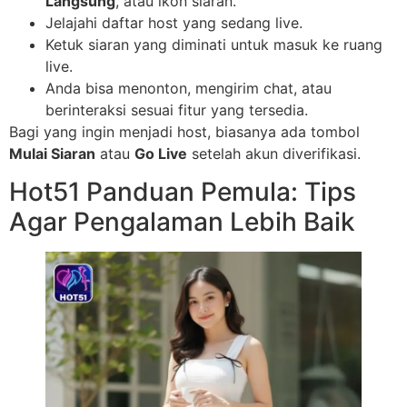
Langsung
, atau ikon siaran.
Jelajahi daftar host yang sedang live.
Ketuk siaran yang diminati untuk masuk ke ruang
live.
Anda bisa menonton, mengirim chat, atau
berinteraksi sesuai fitur yang tersedia.
Bagi yang ingin menjadi host, biasanya ada tombol
Mulai Siaran
atau
Go Live
setelah akun diverifikasi.
Hot51 Panduan Pemula: Tips
Agar Pengalaman Lebih Baik