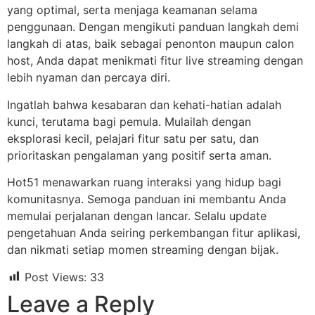
yang optimal, serta menjaga keamanan selama
penggunaan. Dengan mengikuti panduan langkah demi
langkah di atas, baik sebagai penonton maupun calon
host, Anda dapat menikmati fitur live streaming dengan
lebih nyaman dan percaya diri.
Ingatlah bahwa kesabaran dan kehati-hatian adalah
kunci, terutama bagi pemula. Mulailah dengan
eksplorasi kecil, pelajari fitur satu per satu, dan
prioritaskan pengalaman yang positif serta aman.
Hot51 menawarkan ruang interaksi yang hidup bagi
komunitasnya. Semoga panduan ini membantu Anda
memulai perjalanan dengan lancar. Selalu update
pengetahuan Anda seiring perkembangan fitur aplikasi,
dan nikmati setiap momen streaming dengan bijak.
Post Views:
33
Leave a Reply