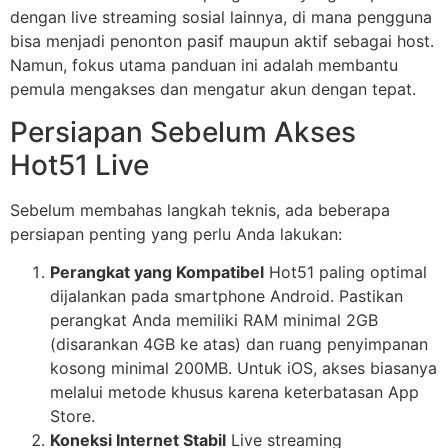
dengan live streaming sosial lainnya, di mana pengguna
bisa menjadi penonton pasif maupun aktif sebagai host.
Namun, fokus utama panduan ini adalah membantu
pemula mengakses dan mengatur akun dengan tepat.
Persiapan Sebelum Akses
Hot51 Live
Sebelum membahas langkah teknis, ada beberapa
persiapan penting yang perlu Anda lakukan:
Perangkat yang Kompatibel
Hot51 paling optimal
dijalankan pada smartphone Android. Pastikan
perangkat Anda memiliki RAM minimal 2GB
(disarankan 4GB ke atas) dan ruang penyimpanan
kosong minimal 200MB. Untuk iOS, akses biasanya
melalui metode khusus karena keterbatasan App
Store.
Koneksi Internet Stabil
Live streaming