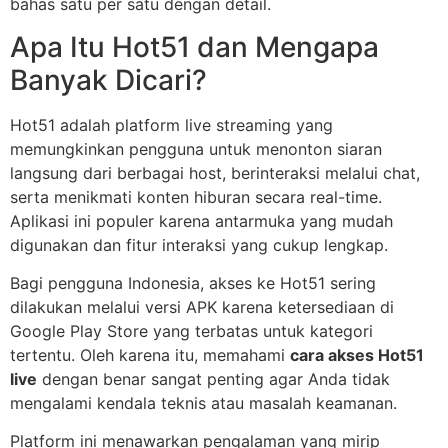
bahas satu per satu dengan detail.
Apa Itu Hot51 dan Mengapa
Banyak Dicari?
Hot51 adalah platform live streaming yang
memungkinkan pengguna untuk menonton siaran
langsung dari berbagai host, berinteraksi melalui chat,
serta menikmati konten hiburan secara real-time.
Aplikasi ini populer karena antarmuka yang mudah
digunakan dan fitur interaksi yang cukup lengkap.
Bagi pengguna Indonesia, akses ke Hot51 sering
dilakukan melalui versi APK karena ketersediaan di
Google Play Store yang terbatas untuk kategori
tertentu. Oleh karena itu, memahami
cara akses Hot51
live
dengan benar sangat penting agar Anda tidak
mengalami kendala teknis atau masalah keamanan.
Platform ini menawarkan pengalaman yang mirip