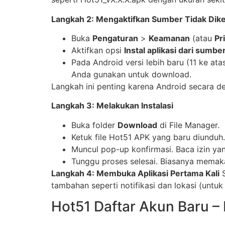
Langkah 2: Mengaktifkan Sumber Tidak Dike
Buka
Pengaturan
>
Keamanan
(atau
Pr
Aktifkan opsi
Instal aplikasi dari sumber
Pada Android versi lebih baru (11 ke at
Anda gunakan untuk download.
Langkah ini penting karena Android secara def
Langkah 3: Melakukan Instalasi
Buka folder
Download
di File Manager.
Ketuk file Hot51 APK yang baru diunduh.
Muncul pop-up konfirmasi. Baca izin ya
Tunggu proses selesai. Biasanya memak
Langkah 4: Membuka Aplikasi Pertama Kali
S
tambahan seperti notifikasi dan lokasi (untuk
Hot51 Daftar Akun Baru 