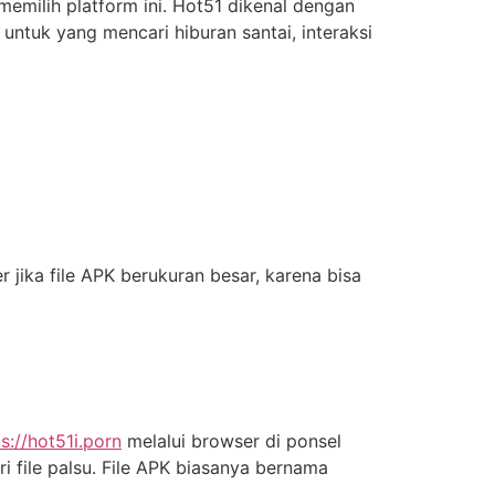
milih platform ini. Hot51 dikenal dengan
 untuk yang mencari hiburan santai, interaksi
 jika file APK berukuran besar, karena bisa
s://hot51i.porn
melalui browser di ponsel
 file palsu. File APK biasanya bernama