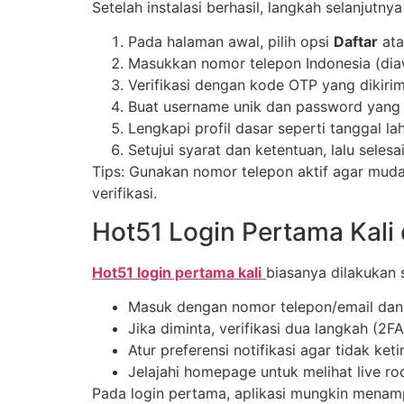
Setelah instalasi berhasil, langkah selanjutny
Pada halaman awal, pilih opsi
Daftar
at
Masukkan nomor telepon Indonesia (diaw
Verifikasi dengan kode OTP yang dikirim
Buat username unik dan password yang k
Lengkapi profil dasar seperti tanggal la
Setujui syarat dan ketentuan, lalu selesa
Tips: Gunakan nomor telepon aktif agar muda
verifikasi.
Hot51 Login Pertama Kali
Hot51 login pertama kali
biasanya dilakukan s
Masuk dengan nomor telepon/email dan
Jika diminta, verifikasi dua langkah (2F
Atur preferensi notifikasi agar tidak keti
Jelajahi homepage untuk melihat live ro
Pada login pertama, aplikasi mungkin menampil