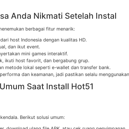
sa Anda Nikmati Setelah Instal
 menemukan berbagai fitur menarik:
 dari host Indonesia dengan kualitas HD.
tual, dan ikut event.
ertakan mini games interaktif.
ik, ikuti host favorit, dan bergabung grup.
n metode lokal seperti e-wallet dan transfer bank.
 performa dan keamanan, jadi pastikan selalu menggunakan 
Umum Saat Install Hot51
endala. Berikut solusi umum:
r, download ulang file APK, atau cek ruang penyimpanan.