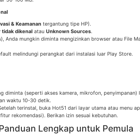
nal
ivasi & Keamanan
tergantung tipe HP).
 tidak dikenal
atau
Unknown Sources
.
as), Anda mungkin diminta mengizinkan browser atau File Ma
ault melindungi perangkat dari instalasi luar Play Store.
ng diminta (seperti akses kamera, mikrofon, penyimpanan) 
an waktu 10-30 detik.
etelah terinstal, buka Hot51 dari layar utama atau menu ap
 fitur rekomendasi). Berikan izin sesuai kebutuhan.
– Panduan Lengkap untuk Pemula