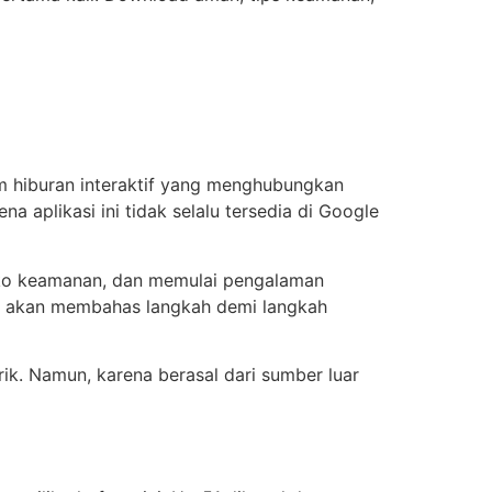
form hiburan interaktif yang menghubungkan
na aplikasi ini tidak selalu tersedia di Google
siko keamanan, dan memulai pengalaman
ni akan membahas langkah demi langkah
rik. Namun, karena berasal dari sumber luar