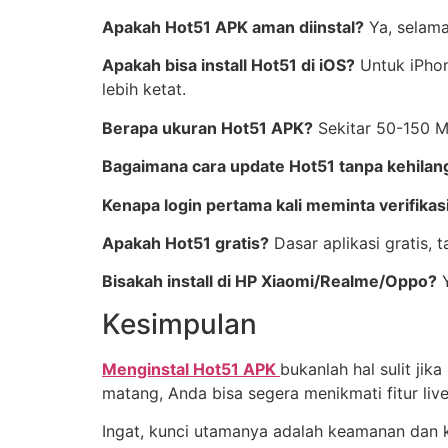
Apakah Hot51 APK aman diinstal?
Ya, selama 
Apakah bisa install Hot51 di iOS?
Untuk iPhon
lebih ketat.
Berapa ukuran Hot51 APK?
Sekitar 50-150 MB
Bagaimana cara update Hot51 tanpa kehilan
Kenapa login pertama kali meminta verifikas
Apakah Hot51 gratis?
Dasar aplikasi gratis, 
Bisakah install di HP Xiaomi/Realme/Oppo?
Y
Kesimpulan
Menginstal Hot51 APK
bukanlah hal sulit ji
matang, Anda bisa segera menikmati fitur liv
Ingat, kunci utamanya adalah keamanan dan ke