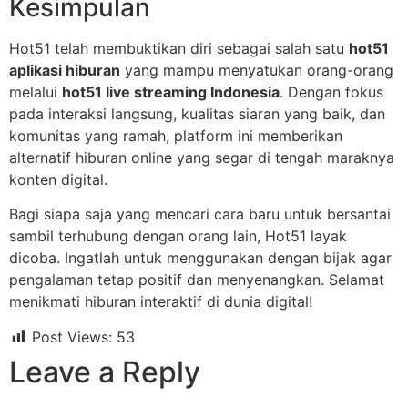
Kesimpulan
Hot51 telah membuktikan diri sebagai salah satu
hot51
aplikasi hiburan
yang mampu menyatukan orang-orang
melalui
hot51 live streaming Indonesia
. Dengan fokus
pada interaksi langsung, kualitas siaran yang baik, dan
komunitas yang ramah, platform ini memberikan
alternatif hiburan online yang segar di tengah maraknya
konten digital.
Bagi siapa saja yang mencari cara baru untuk bersantai
sambil terhubung dengan orang lain, Hot51 layak
dicoba. Ingatlah untuk menggunakan dengan bijak agar
pengalaman tetap positif dan menyenangkan. Selamat
menikmati hiburan interaktif di dunia digital!
Post Views:
53
Leave a Reply