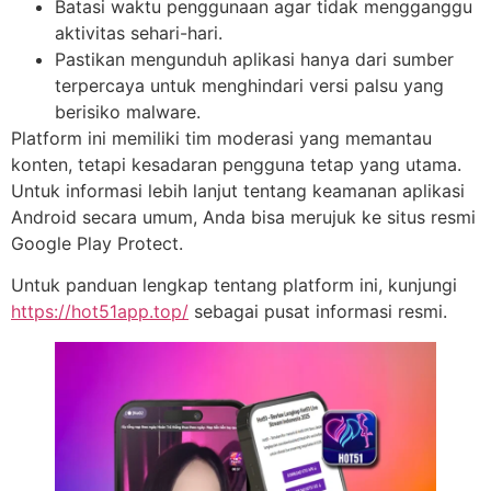
Batasi waktu penggunaan agar tidak mengganggu
aktivitas sehari-hari.
Pastikan mengunduh aplikasi hanya dari sumber
terpercaya untuk menghindari versi palsu yang
berisiko malware.
Platform ini memiliki tim moderasi yang memantau
konten, tetapi kesadaran pengguna tetap yang utama.
Untuk informasi lebih lanjut tentang keamanan aplikasi
Android secara umum, Anda bisa merujuk ke situs resmi
Google Play Protect.
Untuk panduan lengkap tentang platform ini, kunjungi
https://hot51app.top/
sebagai pusat informasi resmi.