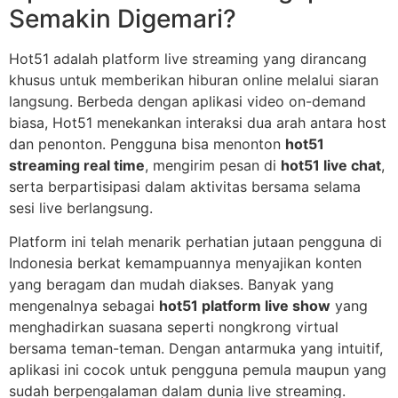
Semakin Digemari?
Hot51 adalah platform live streaming yang dirancang
khusus untuk memberikan hiburan online melalui siaran
langsung. Berbeda dengan aplikasi video on-demand
biasa, Hot51 menekankan interaksi dua arah antara host
dan penonton. Pengguna bisa menonton
hot51
streaming real time
, mengirim pesan di
hot51 live chat
,
serta berpartisipasi dalam aktivitas bersama selama
sesi live berlangsung.
Platform ini telah menarik perhatian jutaan pengguna di
Indonesia berkat kemampuannya menyajikan konten
yang beragam dan mudah diakses. Banyak yang
mengenalnya sebagai
hot51 platform live show
yang
menghadirkan suasana seperti nongkrong virtual
bersama teman-teman. Dengan antarmuka yang intuitif,
aplikasi ini cocok untuk pengguna pemula maupun yang
sudah berpengalaman dalam dunia live streaming.