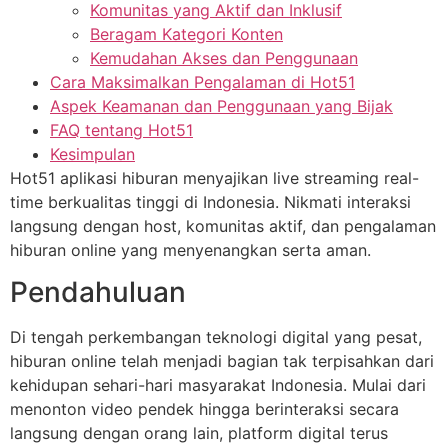
Komunitas yang Aktif dan Inklusif
Beragam Kategori Konten
Kemudahan Akses dan Penggunaan
Cara Maksimalkan Pengalaman di Hot51
Aspek Keamanan dan Penggunaan yang Bijak
FAQ tentang Hot51
Kesimpulan
Hot51 aplikasi hiburan menyajikan live streaming real-
time berkualitas tinggi di Indonesia. Nikmati interaksi
langsung dengan host, komunitas aktif, dan pengalaman
hiburan online yang menyenangkan serta aman.
Pendahuluan
Di tengah perkembangan teknologi digital yang pesat,
hiburan online telah menjadi bagian tak terpisahkan dari
kehidupan sehari-hari masyarakat Indonesia. Mulai dari
menonton video pendek hingga berinteraksi secara
langsung dengan orang lain, platform digital terus