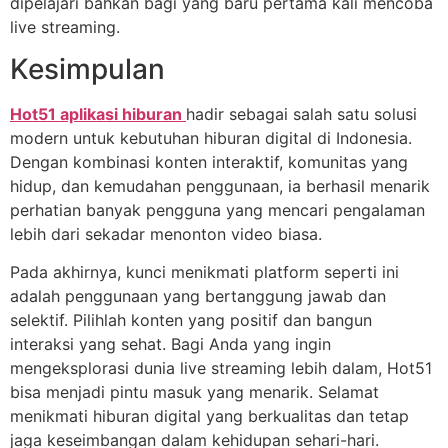
dipelajari bahkan bagi yang baru pertama kali mencoba
live streaming.
Kesimpulan
Hot51 aplikasi hiburan
hadir sebagai salah satu solusi
modern untuk kebutuhan hiburan digital di Indonesia.
Dengan kombinasi konten interaktif, komunitas yang
hidup, dan kemudahan penggunaan, ia berhasil menarik
perhatian banyak pengguna yang mencari pengalaman
lebih dari sekadar menonton video biasa.
Pada akhirnya, kunci menikmati platform seperti ini
adalah penggunaan yang bertanggung jawab dan
selektif. Pilihlah konten yang positif dan bangun
interaksi yang sehat. Bagi Anda yang ingin
mengeksplorasi dunia live streaming lebih dalam, Hot51
bisa menjadi pintu masuk yang menarik. Selamat
menikmati hiburan digital yang berkualitas dan tetap
jaga keseimbangan dalam kehidupan sehari-hari.