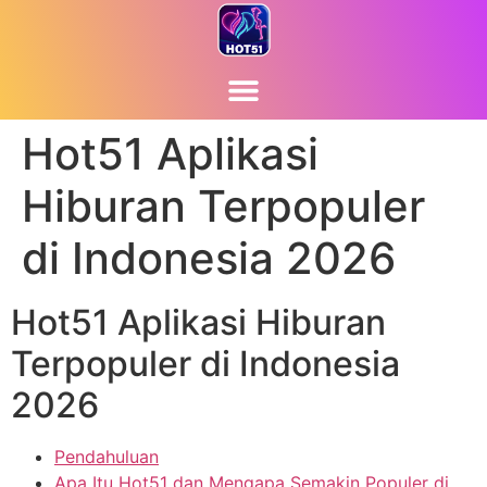
Hot51 Aplikasi
Hiburan Terpopuler
di Indonesia 2026
Hot51 Aplikasi Hiburan
Terpopuler di Indonesia
2026
Pendahuluan
Apa Itu Hot51 dan Mengapa Semakin Populer di