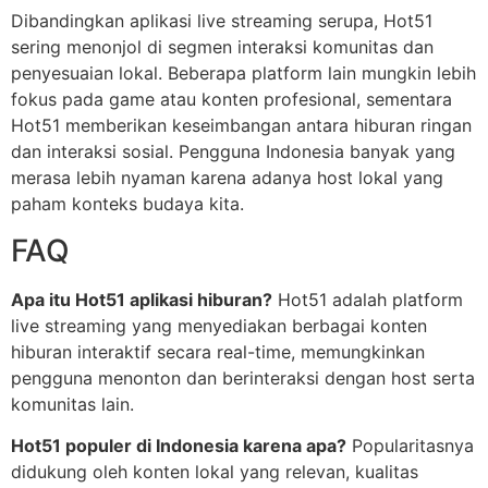
Dibandingkan aplikasi live streaming serupa, Hot51
sering menonjol di segmen interaksi komunitas dan
penyesuaian lokal. Beberapa platform lain mungkin lebih
fokus pada game atau konten profesional, sementara
Hot51 memberikan keseimbangan antara hiburan ringan
dan interaksi sosial. Pengguna Indonesia banyak yang
merasa lebih nyaman karena adanya host lokal yang
paham konteks budaya kita.
FAQ
Apa itu Hot51 aplikasi hiburan?
Hot51 adalah platform
live streaming yang menyediakan berbagai konten
hiburan interaktif secara real-time, memungkinkan
pengguna menonton dan berinteraksi dengan host serta
komunitas lain.
Hot51 populer di Indonesia karena apa?
Popularitasnya
didukung oleh konten lokal yang relevan, kualitas