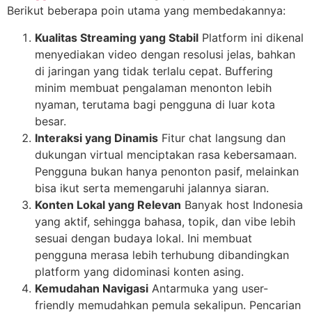
Berikut beberapa poin utama yang membedakannya:
Kualitas Streaming yang Stabil
Platform ini dikenal
menyediakan video dengan resolusi jelas, bahkan
di jaringan yang tidak terlalu cepat. Buffering
minim membuat pengalaman menonton lebih
nyaman, terutama bagi pengguna di luar kota
besar.
Interaksi yang Dinamis
Fitur chat langsung dan
dukungan virtual menciptakan rasa kebersamaan.
Pengguna bukan hanya penonton pasif, melainkan
bisa ikut serta memengaruhi jalannya siaran.
Konten Lokal yang Relevan
Banyak host Indonesia
yang aktif, sehingga bahasa, topik, dan vibe lebih
sesuai dengan budaya lokal. Ini membuat
pengguna merasa lebih terhubung dibandingkan
platform yang didominasi konten asing.
Kemudahan Navigasi
Antarmuka yang user-
friendly memudahkan pemula sekalipun. Pencarian