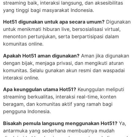
streaming baik, interaksi langsung, dan aksesibilitas
yang tinggi bagi masyarakat Indonesia.
Hot51 digunakan untuk apa secara umum?
Digunakan
untuk menikmati hiburan live, bersosialisasi virtual,
menonton pertunjukan, serta berpartisipasi dalam
komunitas online.
Apakah Hot51 aman digunakan?
Aman jika digunakan
dengan bijak, menjaga privasi, dan mengikuti aturan
komunitas. Selalu gunakan akun resmi dan waspadai
interaksi online.
Apa keunggulan utama Hot51?
Keunggulan meliputi
streaming berkualitas, interaksi real-time, konten
beragam, dan komunitas aktif yang ramah bagi
pengguna Indonesia.
Bisakah pemula langsung menggunakan Hot51?
Ya,
antarmuka yang sederhana membuatnya mudah