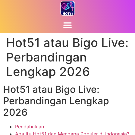
Hot51 atau Bigo Live:
Perbandingan
Lengkap 2026
Hot51 atau Bigo Live:
Perbandingan Lengkap
2026
Pendahuluan
Apa Itu Hot51 dan Mengapa Populer di Indonesia?