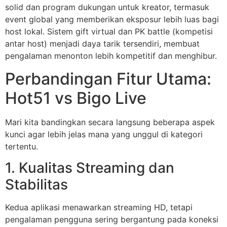
solid dan program dukungan untuk kreator, termasuk
event global yang memberikan eksposur lebih luas bagi
host lokal. Sistem gift virtual dan PK battle (kompetisi
antar host) menjadi daya tarik tersendiri, membuat
pengalaman menonton lebih kompetitif dan menghibur.
Perbandingan Fitur Utama:
Hot51 vs Bigo Live
Mari kita bandingkan secara langsung beberapa aspek
kunci agar lebih jelas mana yang unggul di kategori
tertentu.
1. Kualitas Streaming dan
Stabilitas
Kedua aplikasi menawarkan streaming HD, tetapi
pengalaman pengguna sering bergantung pada koneksi