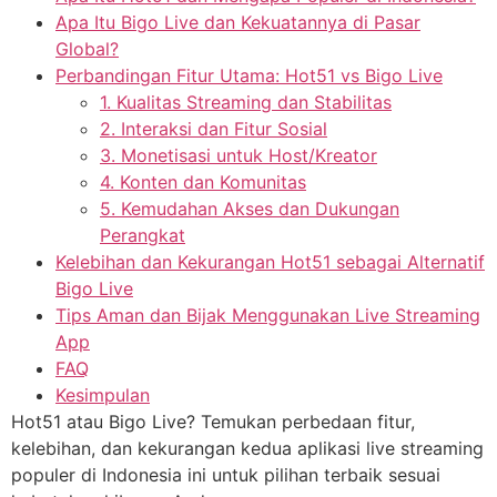
Apa Itu Bigo Live dan Kekuatannya di Pasar
Global?
Perbandingan Fitur Utama: Hot51 vs Bigo Live
1. Kualitas Streaming dan Stabilitas
2. Interaksi dan Fitur Sosial
3. Monetisasi untuk Host/Kreator
4. Konten dan Komunitas
5. Kemudahan Akses dan Dukungan
Perangkat
Kelebihan dan Kekurangan Hot51 sebagai Alternatif
Bigo Live
Tips Aman dan Bijak Menggunakan Live Streaming
App
FAQ
Kesimpulan
Hot51 atau Bigo Live? Temukan perbedaan fitur,
kelebihan, dan kekurangan kedua aplikasi live streaming
populer di Indonesia ini untuk pilihan terbaik sesuai