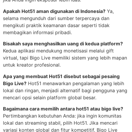
Apakah Hot51 aman digunakan di Indonesia?
Ya,
selama mengunduh dari sumber terpercaya dan
mengikuti praktik keamanan dasar seperti tidak
membagikan informasi pribadi.
Bisakah saya menghasilkan uang di kedua platform?
Kedua aplikasi mendukung monetisasi melalui gift
virtual, tapi Bigo Live memiliki sistem yang lebih mapan
untuk kreator profesional.
Apa yang membuat Hot51 disebut sebagai pesaing
Bigo Live?
Hot51 menawarkan pengalaman yang lebih
lokal dan ringan, menjadi alternatif bagi pengguna yang
mencari opsi selain platform global besar.
Bagaimana cara memilih antara hot51 atau bigo live?
Pertimbangkan kebutuhan Anda: jika ingin komunitas
lokal dan streaming stabil, pilih Hot51. Jika mencari
variasi konten global dan fitur kompetitif, Bigo Live