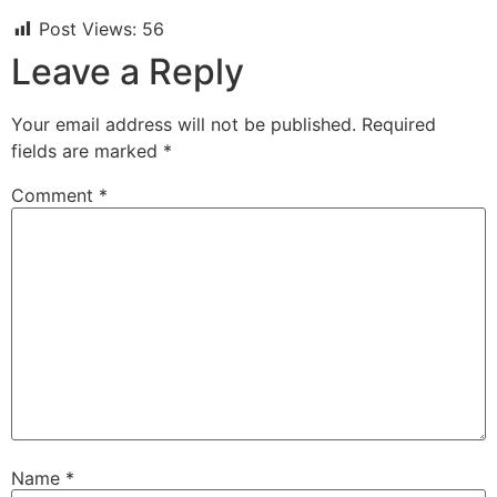
Post Views:
56
Leave a Reply
Your email address will not be published.
Required
fields are marked
*
Comment
*
Name
*