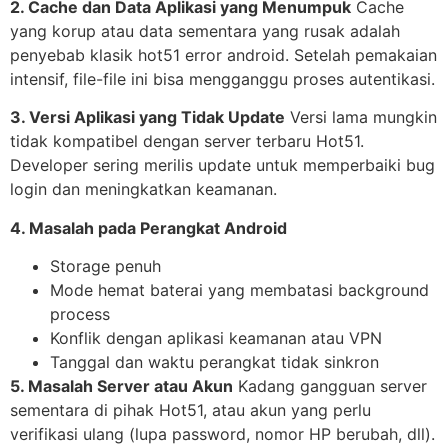
2. Cache dan Data Aplikasi yang Menumpuk
Cache
yang korup atau data sementara yang rusak adalah
penyebab klasik hot51 error android. Setelah pemakaian
intensif, file-file ini bisa mengganggu proses autentikasi.
3. Versi Aplikasi yang Tidak Update
Versi lama mungkin
tidak kompatibel dengan server terbaru Hot51.
Developer sering merilis update untuk memperbaiki bug
login dan meningkatkan keamanan.
4. Masalah pada Perangkat Android
Storage penuh
Mode hemat baterai yang membatasi background
process
Konflik dengan aplikasi keamanan atau VPN
Tanggal dan waktu perangkat tidak sinkron
5. Masalah Server atau Akun
Kadang gangguan server
sementara di pihak Hot51, atau akun yang perlu
verifikasi ulang (lupa password, nomor HP berubah, dll).