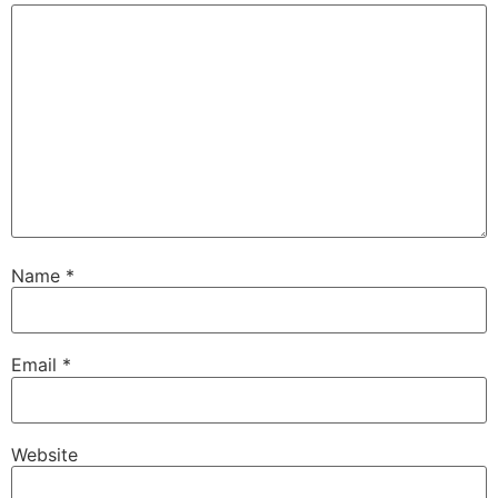
Name
*
Email
*
Website